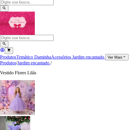
Produtos
Temático
Daminha
Acessórios
Jardim encantado
Ver Mais
Produtos
/
Jardim encantado
/
Vestido Flores Lilás