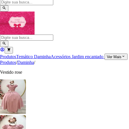
Produtos
Temático
Daminha
Acessórios
Jardim encantado
Ver Mais
Produtos
/
Daminha
/
Vestido rose