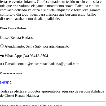
festas e eventos infantis. Confeccionado em tecido macio com saia em
tule que cria volume elegante e movimento suave. Faixa na cintura
com laço delicado valoriza a silhueta, enquanto o forro leve garante
conforto o dia todo. Ideal para crianças que buscam estilo, brilho
discreto e acabamento de alta qualidade.
Closet Renata Hadassa
Closet Renata Hadassa
🕒 Atendimento: Seg a Sab | por agendamento
📲 WhatsApp: (34) 98418-8504
📧 E-mail: contato@closetrenatahadassa@gmail.com
Conecte-se conosco
Todas as ofertas e produtos apresentados aqui são de responsabilidade
de
Closet Renata Hadassa
Quer uma loja como essa? Crie a sua com