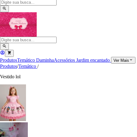
Produtos
Temático
Daminha
Acessórios
Jardim encantado
Ver Mais
Produtos
/
Temático
/
Vestido lol